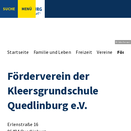
SUCHE
MENÜ
© bbsferrari
Startseite
Familie und Leben
Freizeit
Vereine
Förder
Förderverein der
Kleersgrundschule
Quedlinburg e.V.
Erlenstraße 16