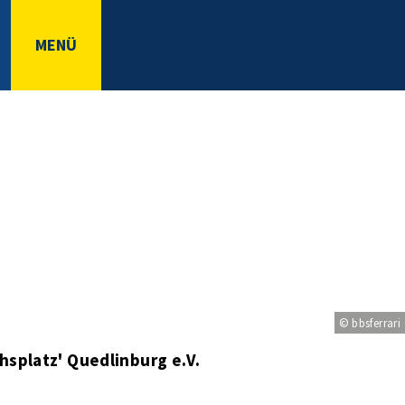
MENÜ
© bbsferrari
hsplatz' Quedlinburg e.V.