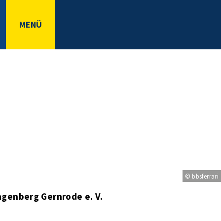
MENÜ
© bbsferrari
genberg Gernrode e. V.