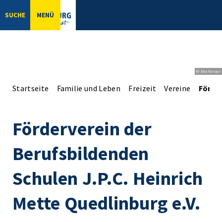
SUCHE
MENÜ
© bbsferrari
Startseite
Familie und Leben
Freizeit
Vereine
Förder
Förderverein der
Berufsbildenden
Schulen J.P.C. Heinrich
Mette Quedlinburg e.V.