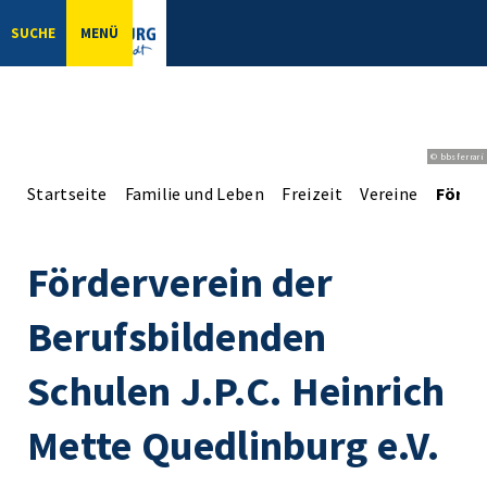
SUCHE
MENÜ
© bbsferrari
Startseite
Familie und Leben
Freizeit
Vereine
Förder
Förderverein der
Berufsbildenden
Schulen J.P.C. Heinrich
Mette Quedlinburg e.V.