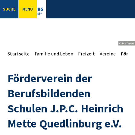
SUCHE
MENÜ
© bbsferrari
Startseite
Familie und Leben
Freizeit
Vereine
Förder
Förderverein der
Berufsbildenden
Schulen J.P.C. Heinrich
Mette Quedlinburg e.V.