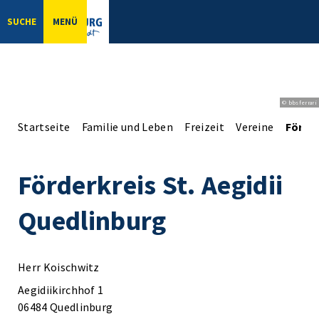
SUCHE
MENÜ
© bbsferrari
Startseite
Familie und Leben
Freizeit
Vereine
Förder
Förderkreis St. Aegidii
Quedlinburg
Herr Koischwitz
Aegidiikirchhof 1
06484 Quedlinburg