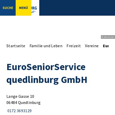
SUCHE
MENÜ
© bbsferrari
Startseite
Familie und Leben
Freizeit
Vereine
EuroS
EuroSeniorService
quedlinburg GmbH
Lange Gasse 10
06484 Quedlinburg
0172 3693129