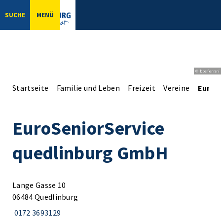
SUCHE
MENÜ
© bbsferrari
Startseite
Familie und Leben
Freizeit
Vereine
EuroS
EuroSeniorService
quedlinburg GmbH
Lange Gasse 10
06484 Quedlinburg
0172 3693129