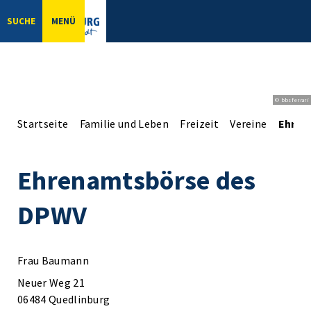
SUCHE
MENÜ
© bbsferrari
Startseite
Familie und Leben
Freizeit
Vereine
Ehren
Ehrenamtsbörse des
DPWV
Frau Baumann
Neuer Weg 21
06484 Quedlinburg