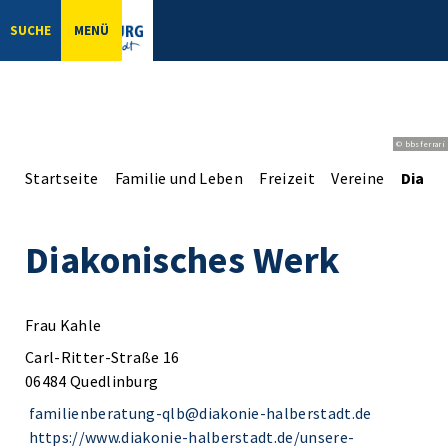
SUCHE
MENÜ
© bbsferrari
Startseite
Familie und Leben
Freizeit
Vereine
Diako
Diakonisches Werk
Frau Kahle
Carl-Ritter-Straße 16
06484 Quedlinburg
familienberatung-qlb@diakonie-halberstadt.de
https://www.diakonie-halberstadt.de/unsere-