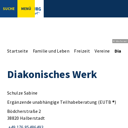
SUCHE
MENÜ
© bbsferrari
Startseite
Familie und Leben
Freizeit
Vereine
Diako
Diakonisches Werk
Schulze Sabine
Ergänzende unabhängige Teilhabeberatung (EUTB ®)
Bödcherstraße 2
38820 Halberstadt
+49 176 85486493