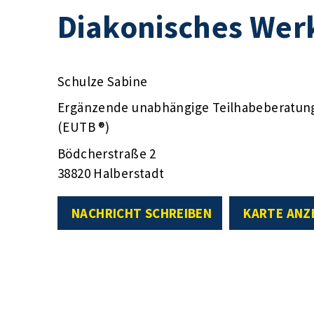
Diakonisches Wer
Schulze Sabine
Ergänzende unabhängige Teilhabeberatun
(EUTB ®)
Bödcherstraße 2
38820 Halberstadt
NACHRICHT SCHREIBEN
KARTE ANZ