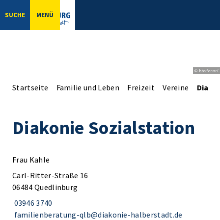
SUCHE
MENÜ
© bbsferrari
Startseite
Familie und Leben
Freizeit
Vereine
Diakon
Diakonie Sozialstation
Frau Kahle
Carl-Ritter-Straße 16
06484 Quedlinburg
03946 3740
familienberatung-qlb@diakonie-halberstadt.de