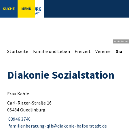
SUCHE
MENÜ
© bbsferrari
Startseite
Familie und Leben
Freizeit
Vereine
Diakon
Diakonie Sozialstation
Frau Kahle
Carl-Ritter-Straße 16
06484 Quedlinburg
03946 3740
familienberatung-qlb@diakonie-halberstadt.de