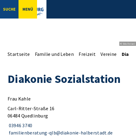
SUCHE
MENÜ
© bbsferrari
Startseite
Familie und Leben
Freizeit
Vereine
Diakon
Diakonie Sozialstation
Frau Kahle
Carl-Ritter-Straße 16
06484 Quedlinburg
03946 3740
familienberatung-qlb@diakonie-halberstadt.de