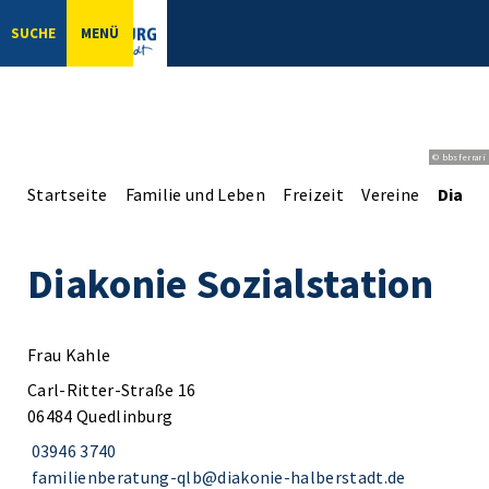
SUCHE
MENÜ
© bbsferrari
Startseite
Familie und Leben
Freizeit
Vereine
Diakon
Diakonie Sozialstation
Frau Kahle
Carl-Ritter-Straße 16
06484 Quedlinburg
03946 3740
familienberatung-qlb@diakonie-halberstadt.de