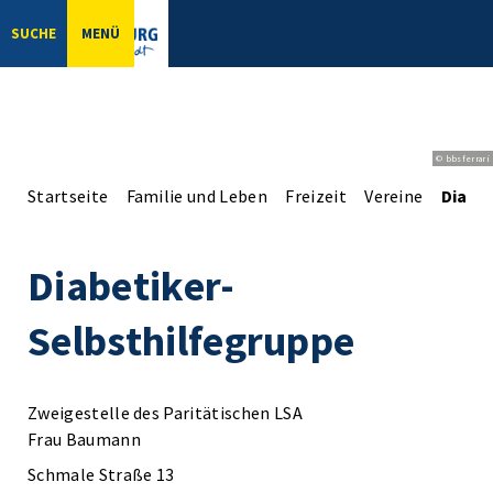
SUCHE
MENÜ
© bbsferrari
Startseite
Familie und Leben
Freizeit
Vereine
Diabet
Diabetiker-
Selbsthilfegruppe
Zweigestelle des Paritätischen LSA
Frau Baumann
Schmale Straße 13