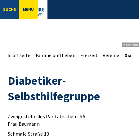
SUCHE
MENÜ
© bbsferrari
Startseite
Familie und Leben
Freizeit
Vereine
Diabet
Diabetiker-
Selbsthilfegruppe
Zweigestelle des Paritätischen LSA
Frau Baumann
Schmale Straße 13