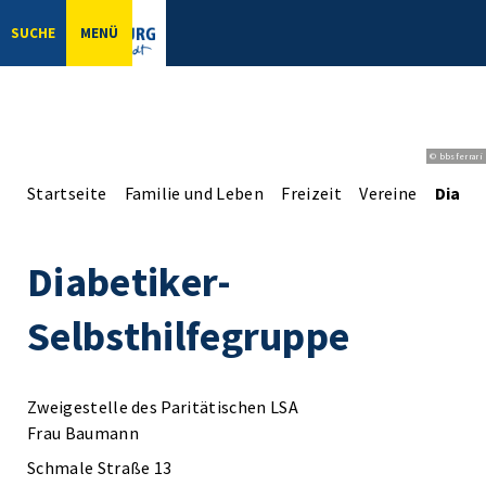
SUCHE
MENÜ
© bbsferrari
Startseite
Familie und Leben
Freizeit
Vereine
Diabet
Diabetiker-
Selbsthilfegruppe
Zweigestelle des Paritätischen LSA
Frau Baumann
Schmale Straße 13