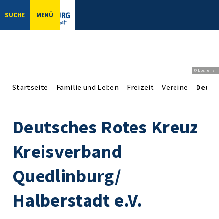
SUCHE
MENÜ
© bbsferrari
Startseite
Familie und Leben
Freizeit
Vereine
Deuts
Deutsches Rotes Kreuz
Kreisverband
Quedlinburg/
Halberstadt e.V.