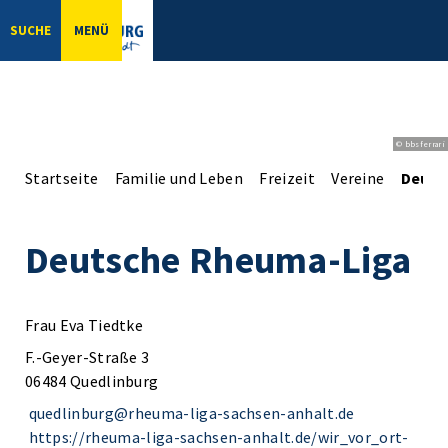
SUCHE
MENÜ
© bbsferrari
Startseite
Familie und Leben
Freizeit
Vereine
Deuts
Deutsche Rheuma-Liga
Frau Eva Tiedtke
F.-Geyer-Straße 3
06484 Quedlinburg
quedlinburg@rheuma-liga-sachsen-anhalt.de
https://rheuma-liga-sachsen-anhalt.de/wir_vor_ort-