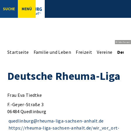
SUCHE
MENÜ
© bbsferrari
Startseite
Familie und Leben
Freizeit
Vereine
Deuts
Deutsche Rheuma-Liga
Frau Eva Tiedtke
F.-Geyer-Straße 3
06484 Quedlinburg
quedlinburg@rheuma-liga-sachsen-anhalt.de
https://rheuma-liga-sachsen-anhalt.de/wir_vor_ort-