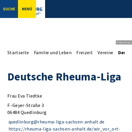
SUCHE
MENÜ
© bbsferrari
Startseite
Familie und Leben
Freizeit
Vereine
Deuts
Deutsche Rheuma-Liga
Frau Eva Tiedtke
F.-Geyer-Straße 3
06484 Quedlinburg
quedlinburg@rheuma-liga-sachsen-anhalt.de
https://rheuma-liga-sachsen-anhalt.de/wir_vor_ort-