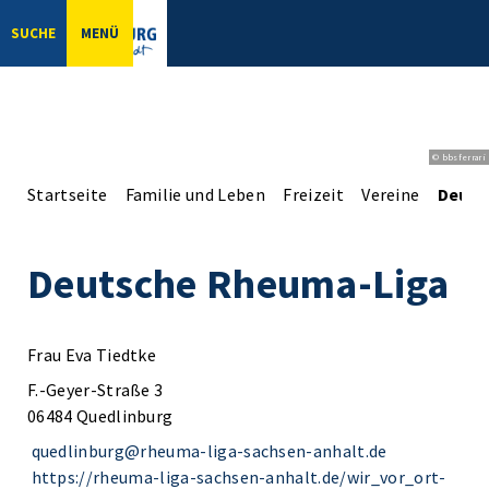
SUCHE
MENÜ
© bbsferrari
Startseite
Familie und Leben
Freizeit
Vereine
Deuts
Deutsche Rheuma-Liga
Frau Eva Tiedtke
F.-Geyer-Straße 3
06484 Quedlinburg
quedlinburg@rheuma-liga-sachsen-anhalt.de
https://rheuma-liga-sachsen-anhalt.de/wir_vor_ort-