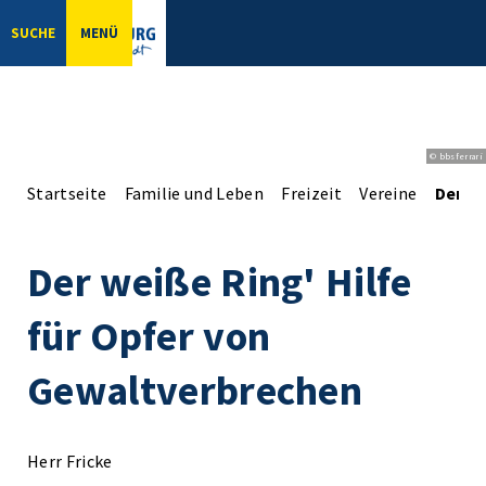
SUCHE
MENÜ
© bbsferrari
Startseite
Familie und Leben
Freizeit
Vereine
Der we
Der weiße Ring' Hilfe
für Opfer von
Gewaltverbrechen
Herr Fricke