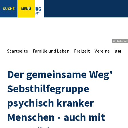
SUCHE
MENÜ
© bbsferrari
Startseite
Familie und Leben
Freizeit
Vereine
Der g
Der gemeinsame Weg'
Sebsthilfegruppe
psychisch kranker
Menschen - auch mit