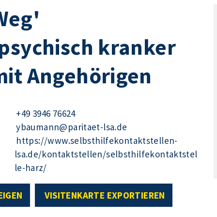
Weg'
psychisch kranker
mit Angehörigen
+49 3946 76624
ybaumann@paritaet-lsa.de
https://www.selbsthilfekontaktstellen-
lsa.de/kontaktstellen/selbsthilfekontaktstel
le-harz/
EIGEN
VISITENKARTE EXPORTIEREN