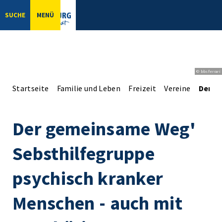
SUCHE
MENÜ
© bbsferrari
Startseite
Familie und Leben
Freizeit
Vereine
Der g
Der gemeinsame Weg'
Sebsthilfegruppe
psychisch kranker
Menschen - auch mit