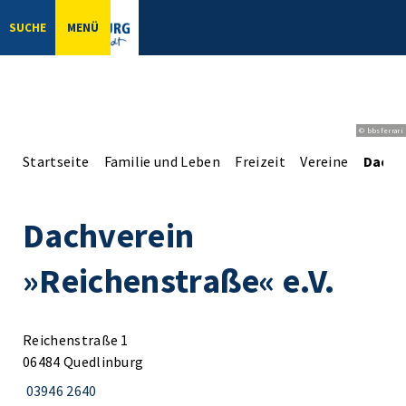
SUCHE
MENÜ
© bbsferrari
Startseite
Familie und Leben
Freizeit
Vereine
Dachv
Dachverein
»Reichenstraße« e.V.
Reichenstraße 1
06484 Quedlinburg
03946 2640