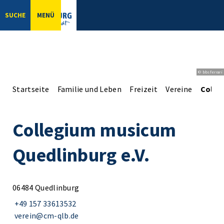
SUCHE
MENÜ
© bbsferrari
Startseite
Familie und Leben
Freizeit
Vereine
Colle
Collegium musicum
Quedlinburg e.V.
06484 Quedlinburg
+49 157 33613532
verein@cm-qlb.de