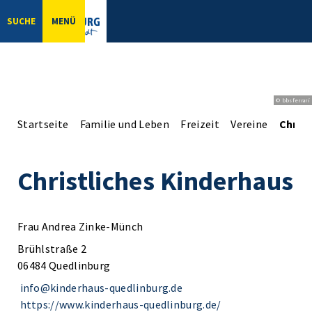
SUCHE
MENÜ
© bbsferrari
Startseite
Familie und Leben
Freizeit
Vereine
Christ
Christliches Kinderhaus
Frau Andrea Zinke-Münch
Brühlstraße 2
06484 Quedlinburg
info@kinderhaus-quedlinburg.de
https://www.kinderhaus-quedlinburg.de/