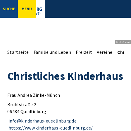
SUCHE
MENÜ
© bbsferrari
Startseite
Familie und Leben
Freizeit
Vereine
Christ
Christliches Kinderhaus
Frau Andrea Zinke-Münch
Brühlstraße 2
06484 Quedlinburg
info@kinderhaus-quedlinburg.de
https://www.kinderhaus-quedlinburg.de/