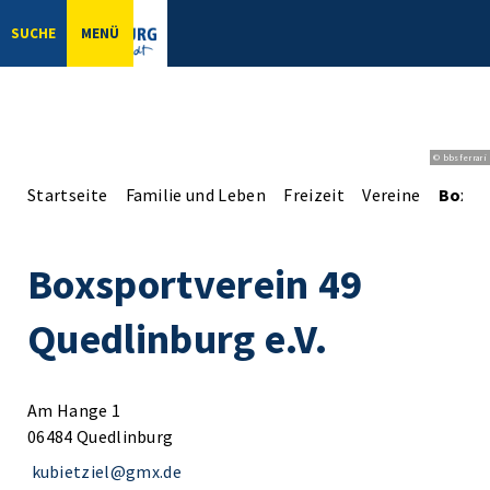
SUCHE
MENÜ
© bbsferrari
Startseite
Familie und Leben
Freizeit
Vereine
Boxspo
Boxsportverein 49
Quedlinburg e.V.
Am Hange 1
06484 Quedlinburg
kubietziel@gmx.de