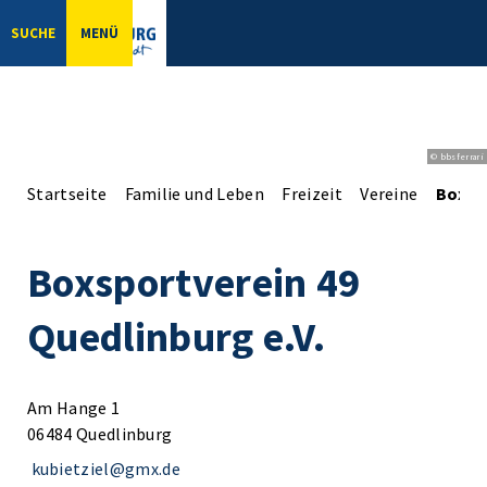
SUCHE
MENÜ
© bbsferrari
Startseite
Familie und Leben
Freizeit
Vereine
Boxspo
Boxsportverein 49
Quedlinburg e.V.
Am Hange 1
06484 Quedlinburg
kubietziel@gmx.de