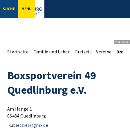
SUCHE
MENÜ
© bbsferrari
Startseite
Familie und Leben
Freizeit
Vereine
Boxspo
Boxsportverein 49
Quedlinburg e.V.
Am Hange 1
06484 Quedlinburg
kubietziel@gmx.de