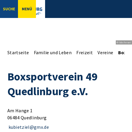
SUCHE
MENÜ
© bbsferrari
Startseite
Familie und Leben
Freizeit
Vereine
Boxspo
Boxsportverein 49
Quedlinburg e.V.
Am Hange 1
06484 Quedlinburg
kubietziel@gmx.de