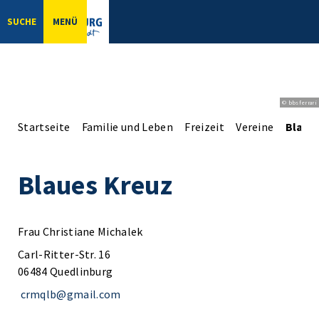
SUCHE
MENÜ
© bbsferrari
Startseite
Familie und Leben
Freizeit
Vereine
Blaue
Blaues Kreuz
Frau Christiane Michalek
Carl-Ritter-Str. 16
06484 Quedlinburg
crmqlb@gmail.com