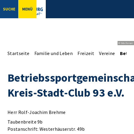
SUCHE
MENÜ
© bbsferrari
Startseite
Familie und Leben
Freizeit
Vereine
Betrie
Betriebssportgemeinscha
Kreis-Stadt-Club 93 e.V.
Herr Rolf-Joachim Brehme
Taubenbreite 9b
Postanschrift: Westerhäuserstr. 49b