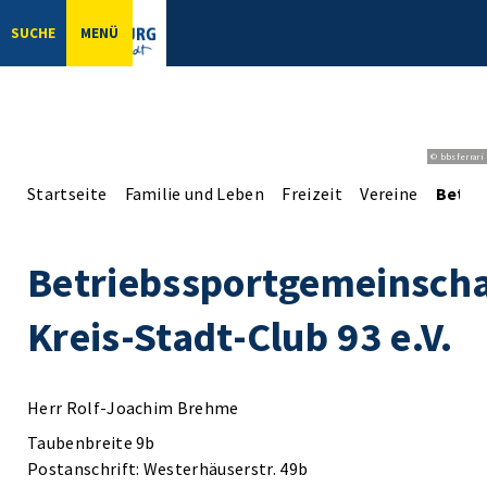
SUCHE
MENÜ
© bbsferrari
Startseite
Familie und Leben
Freizeit
Vereine
Betrie
Betriebssportgemeinscha
Kreis-Stadt-Club 93 e.V.
Herr Rolf-Joachim Brehme
Taubenbreite 9b
Postanschrift: Westerhäuserstr. 49b