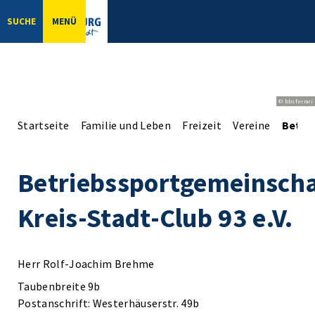
SUCHE
MENÜ
© bbsferrari
Startseite
Familie und Leben
Freizeit
Vereine
Betrie
Betriebssportgemeinscha
Kreis-Stadt-Club 93 e.V.
Herr Rolf-Joachim Brehme
Taubenbreite 9b
Postanschrift: Westerhäuserstr. 49b