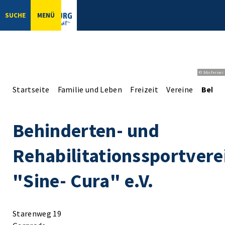
SUCHE
MENÜ
© bbsferrari
Startseite
Familie und Leben
Freizeit
Vereine
Behind
Behinderten- und
Rehabilitationssportvere
"Sine- Cura" e.V.
Starenweg 19