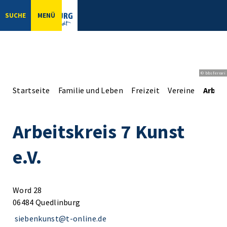
SUCHE
MENÜ
© bbsferrari
Startseite
Familie und Leben
Freizeit
Vereine
Arbeit
Arbeitskreis 7 Kunst
e.V.
Word 28
06484 Quedlinburg
siebenkunst@t-online.de