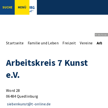
SUCHE
MENÜ
© bbsferrari
Startseite
Familie und Leben
Freizeit
Vereine
Arbeit
Arbeitskreis 7 Kunst
e.V.
Word 28
06484 Quedlinburg
siebenkunst@t-online.de