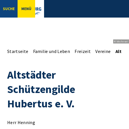
SUCHE
MENÜ
© bbsferrari
Startseite
Familie und Leben
Freizeit
Vereine
Altstä
Altstädter
Schützengilde
Hubertus e. V.
Herr Henning