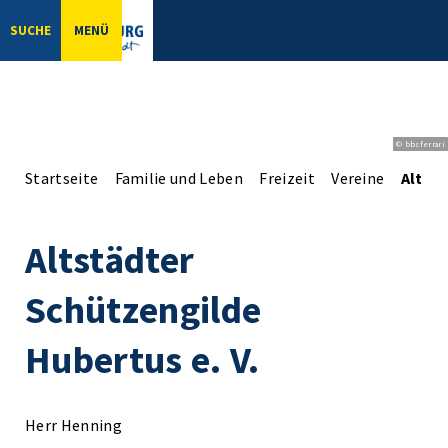
SUCHE
MENÜ
© bbsferrari
Startseite
Familie und Leben
Freizeit
Vereine
Altstä
Altstädter
Schützengilde
Hubertus e. V.
Herr Henning