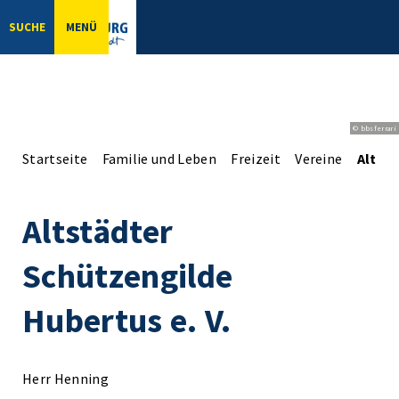
SUCHE
MENÜ
© bbsferrari
Startseite
Familie und Leben
Freizeit
Vereine
Altstä
Altstädter
Schützengilde
Hubertus e. V.
Herr Henning