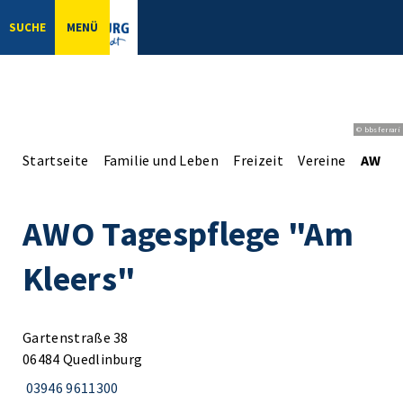
SUCHE
MENÜ
© bbsferrari
Startseite
Familie und Leben
Freizeit
Vereine
AWO T
AWO Tagespflege "Am
Kleers"
Gartenstraße 38
06484 Quedlinburg
03946 9611300