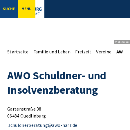
SUCHE
MENÜ
© bbsferrari
Startseite
Familie und Leben
Freizeit
Vereine
AWO S
AWO Schuldner- und
Insolvenzberatung
Gartenstraße 38
06484 Quedlinburg
schuldnerberatung@awo-harz.de