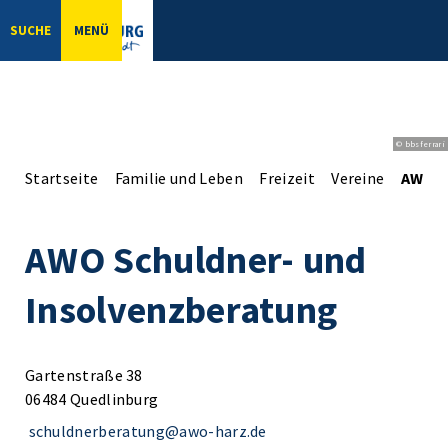
SUCHE
MENÜ
© bbsferrari
Startseite
Familie und Leben
Freizeit
Vereine
AWO S
AWO Schuldner- und
Insolvenzberatung
Gartenstraße 38
06484 Quedlinburg
schuldnerberatung@awo-harz.de